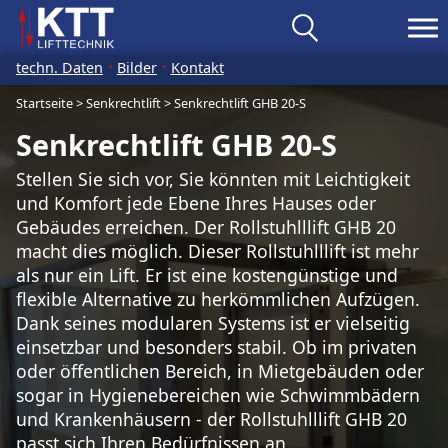
techn. Daten
Bilder
Kontakt
Startseite
>
Senkrechtlift
>
Senkrechtlift GHB 20-S
Senkrechtlift GHB 20-S
Stellen Sie sich vor, Sie könnten mit Leichtigkeit
und Komfort jede Ebene Ihres Hauses oder
Gebäudes erreichen. Der Rollstuhlllift GHB 20
macht dies möglich. Dieser Rollstuhlllift ist mehr
als nur ein Lift. Er ist eine kostengünstige und
flexible Alternative zu herkömmlichen Aufzügen.
Dank seines modularen Systems ist er vielseitig
einsetzbar und besonders stabil. Ob im privaten
oder öffentlichen Bereich, in Mietgebäuden oder
sogar in Hygienebereichen wie Schwimmbädern
und Krankenhäusern - der Rollstuhlllift GHB 20
passt sich Ihren Bedürfnissen an.