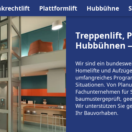
krechtlift
Plattformlift
Hubbühne
S
Treppenlift, P
Hubbühnen — 
Wir sind ein bundeswei
Homelifte und Aufzüge
umfangreiches Program
Situationen. Von Planu
Fachunternehmen für Si
baumustergeprüft, geei
Wir unterstützen Sie g
Ihr Bauvorhaben.