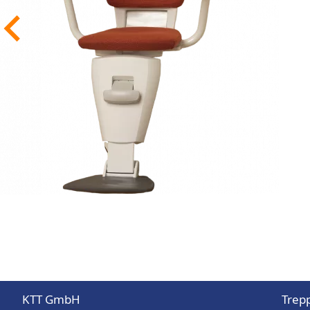
Bewegungsfreiheit
Erleben Sie höchsten Komfort und müh
Mobilität mit dem Homeglide Treppenlif
bedienen, sicher und platzsparend - er
Ihnen unabhängiges Überwinden von 
den bequemen Zugang zu allen Etagen 
Erfahren Sie mehr »
KTT GmbH
Trepp