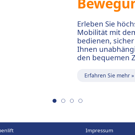
elose
t. Einfach zu
 ermöglicht
Treppen und
Ihres Hauses.
enlift
Impressum