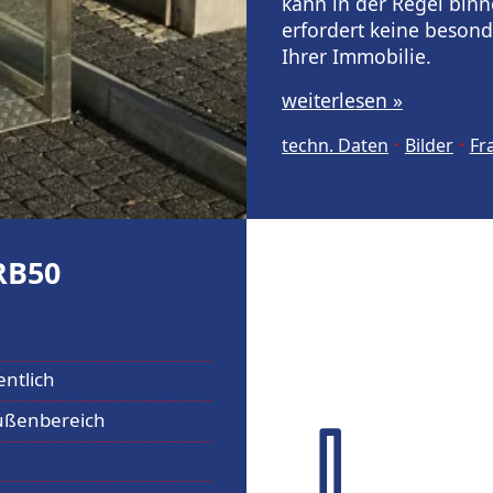
kann in der Regel bin
erfordert keine beso
Ihrer Immobilie.
weiterlesen »
techn. Daten
Bilder
Fr
RB50
entlich
ußenbereich