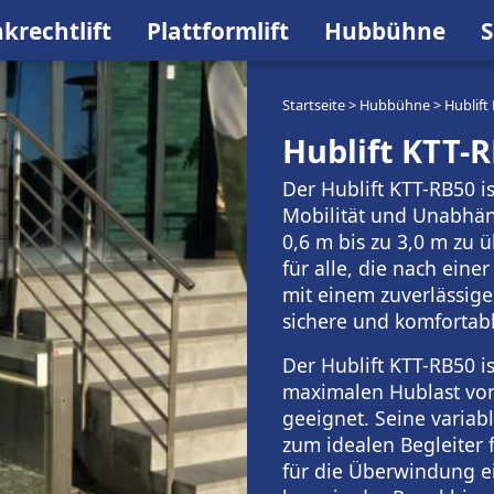
krechtlift
Plattformlift
Hubbühne
S
Startseite
>
Hubbühne
>
Hublift
Hublift KTT-
Der Hublift KTT-RB50 ist
Mobilität und Unabhäng
0,6 m bis zu 3,0 m zu ü
für alle, die nach ein
mit einem zuverlässige
sichere und komfortabl
Der Hublift KTT-RB50 is
maximalen Hublast von
geeignet. Seine variab
zum idealen Begleiter 
für die Überwindung e