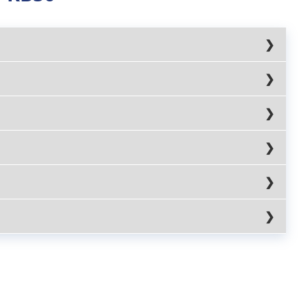
tzer geeignet macht.
nte ist zusätzlich mit einem
ch kann der Hublift KTT-RB50 auch mit einer
enn sie auf ein Hindernis trifft.