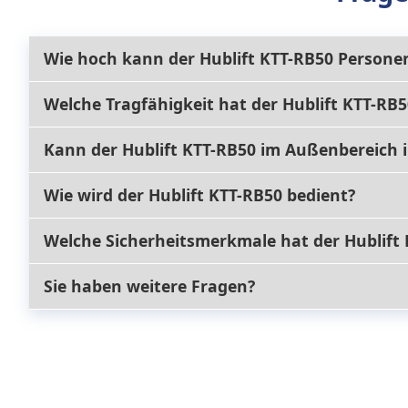
Wie hoch kann der Hublift KTT-RB50 Persone
Der Hublift KTT-RB50 kann Personen über vertikal
Welche Tragfähigkeit hat der Hublift KTT-RB5
Der Hublift KTT-RB50 hat eine maximale Tragfähi
Kann der Hublift KTT-RB50 im Außenbereich i
Ja, der Hublift KTT-RB50 kann sowohl im Innen- a
Wie wird der Hublift KTT-RB50 bedient?
witterungsbeständigen Anti-Rutsch-Belag ausgest
Die Bedienung des Hublift KTT-RB50 erfolgt über g
Welche Sicherheitsmerkmale hat der Hublift
Fernbedienung gesteuert werden.
Der Hublift KTT-RB50 verfügt über eine Notruftaste
Sie haben weitere Fragen?