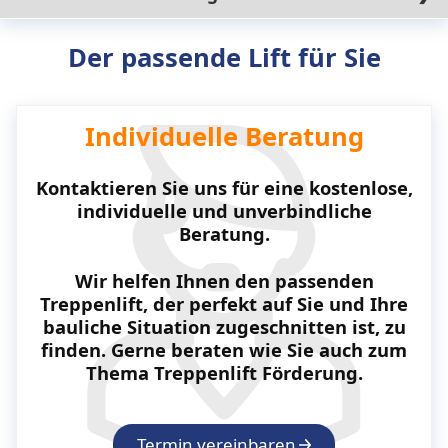
Anforderungen angepasst werden. Er bietet
das in Notfällen sofort den Betrieb stoppt.
verschiedene Einbauoptionen wie gerade oder
kurvige Schienen, die sich an die architektonischen
Der passende Lift für Sie
Gegebenheiten anpassen lassen. Zudem sind
individuelle Konfigurationen möglich, um den Lift
optimal in Ihr Gebäude zu integrieren.
Individuelle Beratung
Kontaktieren Sie uns für eine kostenlose,
individuelle und unverbindliche
Beratung.
Wir helfen Ihnen den passenden
Treppenlift, der perfekt auf Sie und Ihre
bauliche Situation zugeschnitten ist, zu
finden. Gerne beraten wie Sie auch zum
Thema Treppenlift Förderung.
Termin vereinbaren